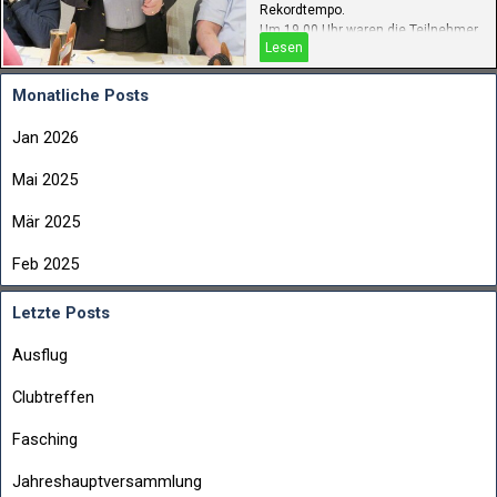
Rekordtempo.
Um 19.00 Uhr waren die Teilnehmer
Lesen
zur Vesper eingeladen, originell
pfälzisch zubereitet und allen
wohlschmeckend.
Monatliche Posts
Jan 2026
Mai 2025
Mär 2025
Feb 2025
Letzte Posts
Ausflug
Clubtreffen
Fasching
Jahreshauptversammlung