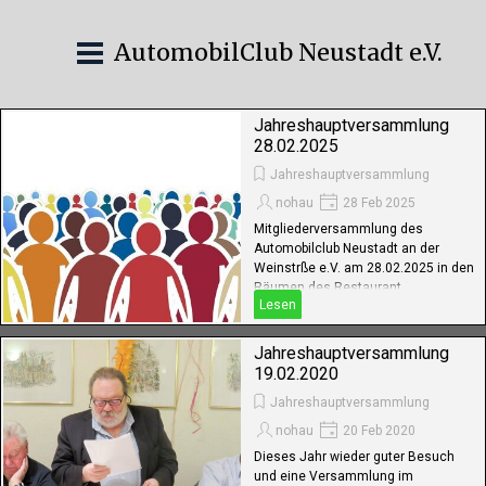
AutomobilClub Neustadt e.V.
Jahreshauptversammlung
28.02.2025
Jahreshauptversammlung
nohau
28 Feb 2025
Mitgliederversammlung des
Automobilclub Neustadt an der
Weinstrße e.V. am 28.02.2025 in den
Räumen des Restaurant
Lesen
Hildenbrandseck, NW-Königsbach
Jahreshauptversammlung
19.02.2020
Jahreshauptversammlung
nohau
20 Feb 2020
Dieses Jahr wieder guter Besuch
und eine Versammlung im