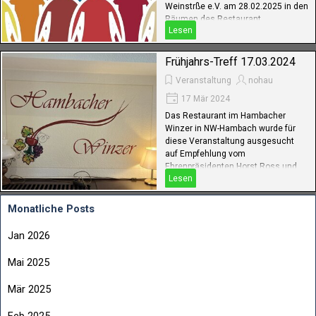
Weinstrße e.V. am 28.02.2025 in den
Räumen des Restaurant
Lesen
Hildenbrandseck, NW-Königsbach
Frühjahrs-Treff 17.03.2024
Veranstaltung
nohau
17 Mär 2024
Das Restaurant im Hambacher
Winzer in NW-Hambach wurde für
diese Veranstaltung ausgesucht
auf Empfehlung vom
Ehrenpräsidenten Horst Ross und
Lesen
seiner Gattin Inge
Monatliche Posts
Jan 2026
Mai 2025
Mär 2025