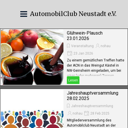
AutomobilClub Neustadt e.V.
Glühwein-Plausch
23.01.2026
Veranstaltung
nohau
23 Jan 2026
Zu einem gemütlichen Treffen hatte
der ACN in das Weingut Kästel in
NW-Geinsheim eingeladen, um bei
einer (oder mehreren) Tassen
Lesen
Glühwein einen gemütlichen Abend
zu verbringen. Der Winter war
gerade rechtzeitig...
Jahreshauptversammlung
28.02.2025
Jahreshauptversammlung
nohau
28 Feb 2025
Mitgliederversammlung des
Automobilclub Neustadt an der