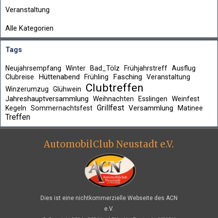
Veranstaltung
Alle Kategorien
Tags
Neujahrsempfang
Winter
Bad_Tölz
Frühjahrstreff
Ausflug
Hüttenabend
Fasching
Clubreise
Frühling
Veranstaltung
Clubtreffen
Winzerumzug
Glühwein
Jahreshauptversammlung
Weihnachten
Esslingen
Weinfest
Grillfest
Versammlung
Kegeln
Sommernachtsfest
Matinee
Treffen
AutomobilClub Neustadt e.V.
Dies ist eine nichtkommerzielle Webseite des ACN
e.V.