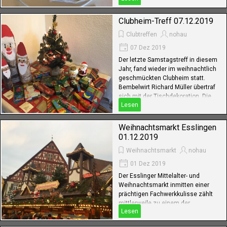
zum neuen Jahr konnte man sich
den von Inge Müller
Clubheim-Treff 07.12.2019
Clubtreffen
nohau
07 Dez 2019
Der letzte Samstagstreff in diesem
Jahr, fand wieder im weihnachtlich
geschmückten Clubheim statt.
Bembelwirt Richard Müller übertraf
sich mit der Tischdekoration. Die
Lesen
"treuen" Gäste ließen sich das
Essen von der Köchin Christina
Rechner und ihrem Team del Nobile
Weihnachtsmarkt Esslingen
schmecken.
01.12.2019
Weihnachtsmarkt
nohau
01 Dez 2019
Der Esslinger Mittelalter- und
Weihnachtsmarkt inmitten einer
prächtigen Fachwerkkulisse zählt
mittlerweile zu einem der
Lesen
schönsten und größten
Weihnachtsmärkte in Deutschland.