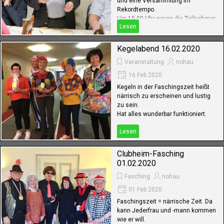
und eine Versammlung im
Rekordtempo.
Um 19.00 Uhr waren die Teilnehmer
Lesen
zur Vesper eingeladen, originell
pfälzisch zubereitet und allen
wohlschmeckend.
Kegelabend 16.02.2020
Veranstaltung
nohau
16 Feb 2020
Kegeln in der Faschingszeit heißt
närrisch zu erscheinen und lustig
zu sein.
Hat alles wunderbar funktioniert.
Lesen
Clubheim-Fasching
01.02.2020
Fasching
nohau
01 Feb 2020
Faschingszeit = närrische Zeit. Da
kann Jederfrau und -mann kommen
wie er will.