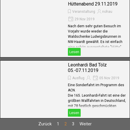
Hüttenabend 29.11.2019
Veranstaltung
nohau
29 Nov 2019
Nach dem sehr guten Besuch im
Vorjahr wurde wieder die
Waldschenke Ludwigsbrunnen in
NW-Haardt gewählt. Es ist einfach
eine schön ausgestaltete "Hütte",
Lesen
die gut angefahren werden kann. Die
Hütte liegt direkt am Wald und bietet
einen herrlichem Blick über die
Leonhardi Bad Tölz
Rheinebene (an diesem Abend
05.-07.11.2019
witterungsbedingt leider nicht
Ausflug
05 Nov 2019
möglich).
Eine Sonderfahrt im Programm des
ACN.
Die 165. Leonhardi-Fahrt ist eine der
größten Wallfahrten in Deutschland,
mit 78 festlich geschmückten
vierspännigen Truhen- und
Lesen
Tafelwagen, ca. 400
herausgeputzten Pferden, ca. 500
Zurück
1
2
3
Weiter
Ehren-"Jungfrauen" in alten