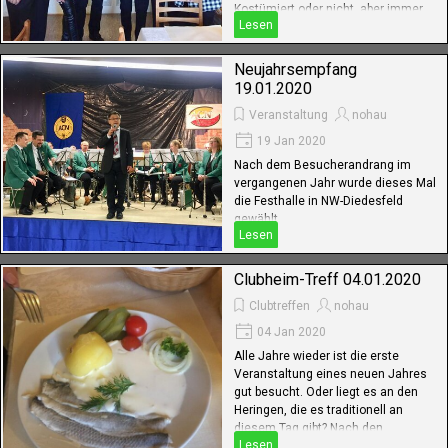
Kostümiert oder nicht, aber immer
Lesen
mit Humor. So war es auch bei
diesem Treff.
Neujahrsempfang
19.01.2020
Veranstaltung
nohau
19 Jan 2020
Nach dem Besucherandrang im
vergangenen Jahr wurde dieses Mal
die Festhalle in NW-Diedesfeld
gewählt.
Lesen
Der dortige Faschingsverein hatte
die Halle vorgeschmückt, der ACN
verschönerte noch etwas nach dem
Clubheim-Treff 04.01.2020
Eingangsmotto. Die Tische waren
Clubtreffen
nohau
festlich eingedeckt, es konnte
losgehen.
04 Jan 2020
Alle Jahre wieder ist die erste
Veranstaltung eines neuen Jahres
gut besucht. Oder liegt es an den
Heringen, die es traditionell an
diesem Tag gibt? Nach den
Lesen
gegenseitigen guten Wünschen