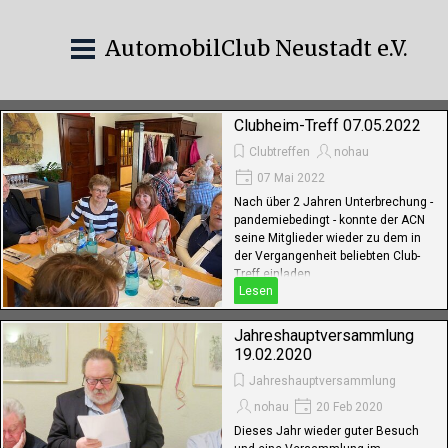
AutomobilClub Neustadt e.V.
Clubheim-Treff 07.05.2022
Clubtreffen
nohau
07 Mai 2022
Nach über 2 Jahren Unterbrechung -
pandemiebedingt - konnte der ACN
seine Mitglieder wieder zu dem in
der Vergangenheit beliebten Club-
Treff einladen.
Lesen
Jahreshauptversammlung
19.02.2020
Jahreshauptversammlung
nohau
20 Feb 2020
Dieses Jahr wieder guter Besuch