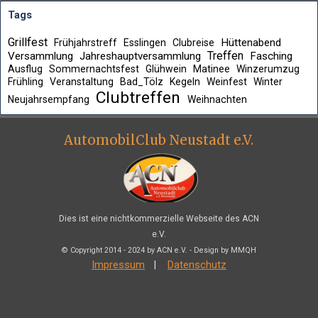
Tags
Grillfest
Hüttenabend
Frühjahrstreff
Esslingen
Clubreise
Treffen
Versammlung
Jahreshauptversammlung
Fasching
Ausflug
Sommernachtsfest
Glühwein
Matinee
Winzerumzug
Frühling
Veranstaltung
Bad_Tölz
Kegeln
Weinfest
Winter
Clubtreffen
Neujahrsempfang
Weihnachten
AutomobilClub Neustadt e.V.
Dies ist eine nichtkommerzielle Webseite des ACN
e.V.
© Copyright 2014 - 2024 by ACN e.V. -
Design by MMQH
Impressum
|
Datenschutz