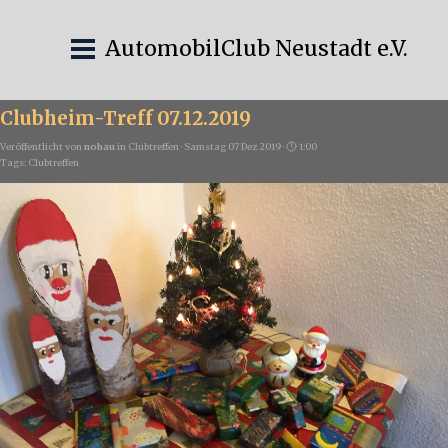
AutomobilClub Neustadt e.V.
Clubheim-Treff 07.12.2019
Veröffentlicht von
nohau
in
Clubtreffen
· Samstag 07 Dez 2019 ·
1:00
Tags:
Clubtreffen